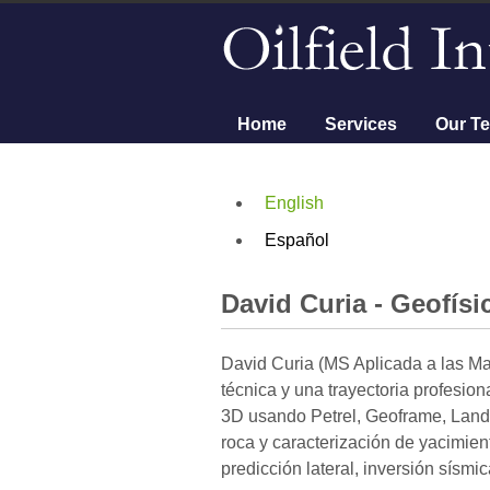
Menú principal
Home
Services
Our T
English
Español
David Curia - Geofís
David Curia (MS Aplicada a las Ma
técnica y una trayectoria profesio
3D usando Petrel, Geoframe, Land
roca y caracterización de yacimient
predicción lateral, inversión sísmi