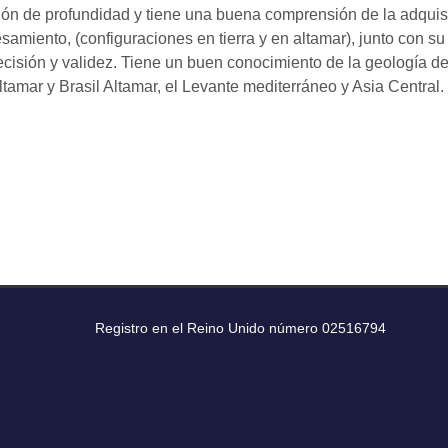
ión de profundidad y tiene una buena comprensión de la adquis
amiento, (configuraciones en tierra y en altamar), junto con su
recisión y validez. Tiene un buen conocimiento de la geología d
ltamar y Brasil Altamar, el Levante mediterráneo y Asia Central.
2013-2017 Registro en el Reino Unido número 0251
0) 845 165 1891 Fax: +44 (0