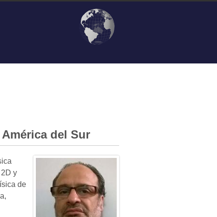
 América del Sur
sica
 2D y
ísica de
a,